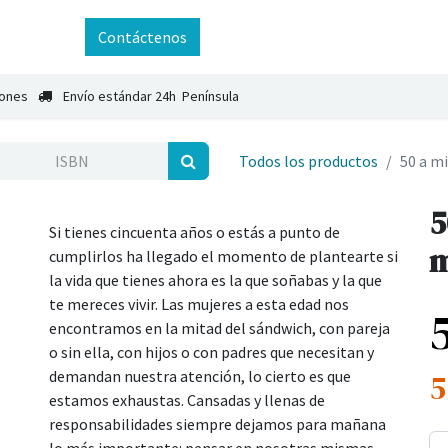
ntáctenos
Contáctenos
iones
Envío estándar 24h Península
Todos los productos
50 a m
5
Si tienes cincuenta años o estás a punto de
m
cumplirlos ha llegado el momento de plantearte si
la vida que tienes ahora es la que soñabas y la que
te mereces vivir. Las mujeres a esta edad nos
encontramos en la mitad del sándwich, con pareja
o sin ella, con hijos o con padres que necesitan y
demandan nuestra atención, lo cierto es que
5
estamos exhaustas. Cansadas y llenas de
responsabilidades siempre dejamos para mañana