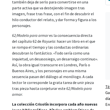
también deja de serlo para convertirse en una
parte activa que va destejiendo imagen tras
imagen, frase tras frase, con el fin de descubrir el
hilo conductor del relato, y dar forma y figura a los
personajes.
62/Modelo para armar
es la consecuencia directa
del capítulo 62 de
Rayuela
: hacer un libro en el que
se rompa el tiempo y las conductas ordinarias
descubran lo fantástico. «Todo sería como una
inquietud, un desasosiego, un desarraigo continuo».
Así, la obra igual transcurre en Londres, París o
Buenos Aires, y los personajes en una misma
secuencia pasan del diálogo al monólogo. A cada
lector le corresponde la grata tarea de unir pieza
Té
tras pieza hasta conjeturar este
62/Modelo para
Ga
armar
.
dí
La colección Crisolín incorpora cada año nuevas
En