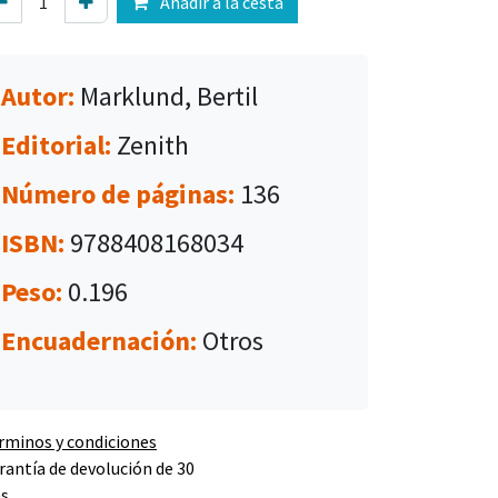
Añadir a la cesta
Autor:
Marklund, Bertil
Editorial:
Zenith
Número de páginas:
136
ISBN:
9788408168034
Peso:
0.196
Encuadernación:
Otros
rminos y condiciones
rantía de devolución de 30
as