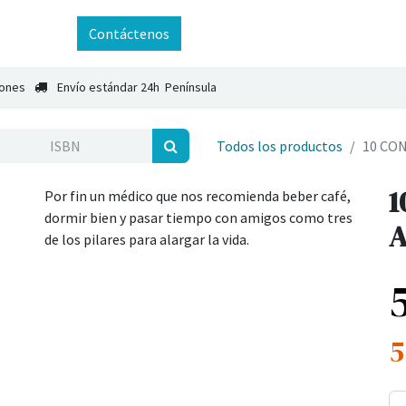
ntáctenos
Contáctenos
iones
Envío estándar 24h Península
Todos los productos
10 CO
1
Por fin un médico que nos recomienda beber café,
dormir bien y pasar tiempo con amigos como tres
A
de los pilares para alargar la vida.
5