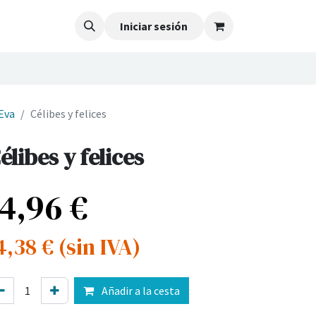
Iniciar sesión
Eva
Célibes y felices
élibes y felices
14,96
€
4,38
€
(sin IVA)
Añadir a la cesta