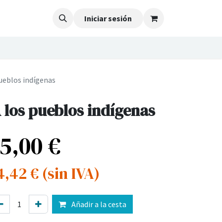
Iniciar sesión
pueblos indígenas
 los pueblos indígenas
15,00
€
4,42
€
(sin IVA)
Añadir a la cesta