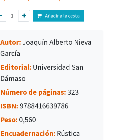
Añadir a la cesta
Autor:
Joaquín Alberto Nieva
García
Editorial:
Universidad San
Dámaso
Número de páginas:
323
ISBN:
9788416639786
Peso:
0,560
Encuadernación:
Rústica