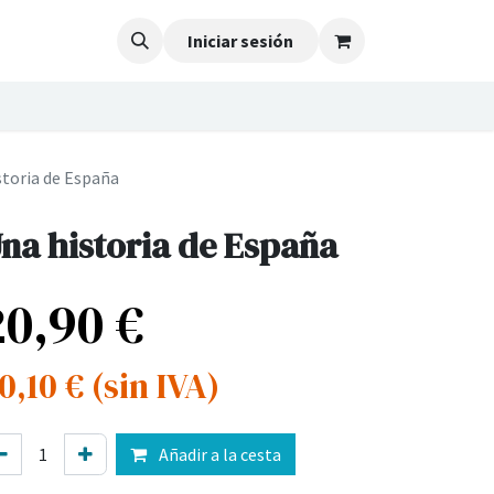
Iniciar sesión
storia de España
na historia de España
20,90
€
0,10
€
(sin IVA)
Añadir a la cesta