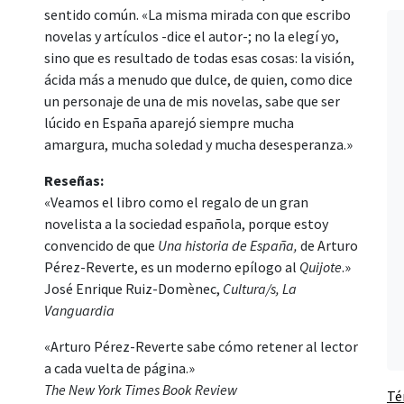
sentido común. «La misma mirada con que escribo
novelas y artículos -dice el autor-; no la elegí yo,
sino que es resultado de todas esas cosas: la visión,
ácida más a menudo que dulce, de quien, como dice
un personaje de una de mis novelas, sabe que ser
lúcido en España aparejó siempre mucha
amargura, mucha soledad y mucha desesperanza.»
Reseñas:
«Veamos el libro como el regalo de un gran
novelista a la sociedad española, porque estoy
convencido de que
Una historia de España,
de Arturo
Pérez-Reverte, es un moderno epílogo al
Quijote
.»
José Enrique Ruiz-Domènec,
Cultura/s, La
Vanguardia
«Arturo Pérez-Reverte sabe cómo retener al lector
a cada vuelta de página.»
The New York Times Book Review
Té