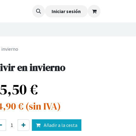
Iniciar sesión
n invierno
ivir en invierno
15,50
€
4,90
€
(sin IVA)
Añadir a la cesta