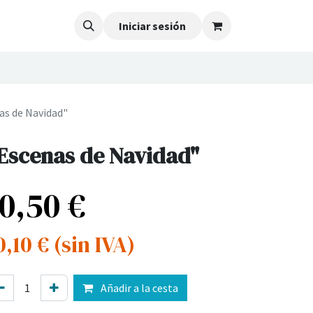
Iniciar sesión
as de Navidad"
Escenas de Navidad"
10,50
€
0,10
€
(sin IVA)
Añadir a la cesta