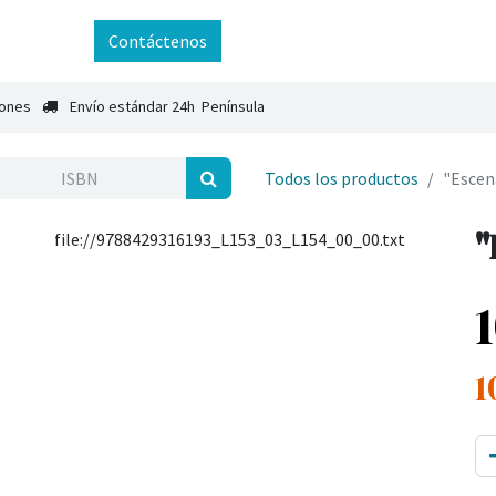
ntáctenos
Contáctenos
iones
Envío estándar 24h Península
Todos los productos
"Escen
"
file://9788429316193_L153_03_L154_00_00.txt
1