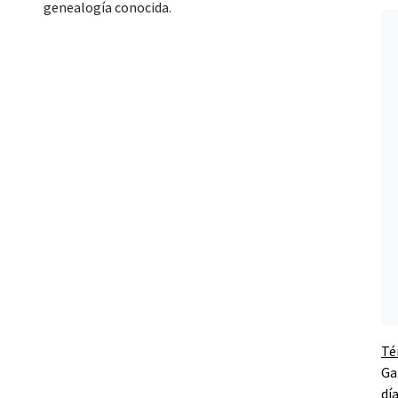
genealogía conocida.
Té
Ga
dí