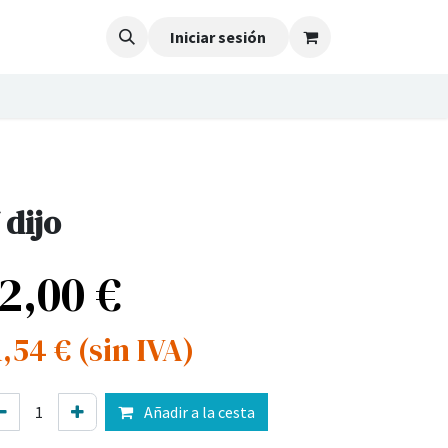
Iniciar sesión
 dijo
12,00
€
1,54
€
(sin IVA)
Añadir a la cesta