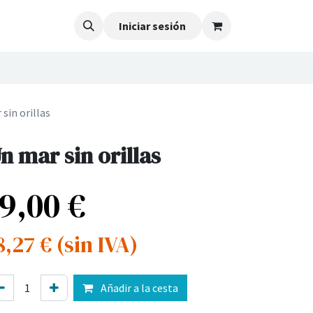
Iniciar sesión
sin orillas
n mar sin orillas
19,00
€
8,27
€
(sin IVA)
Añadir a la cesta