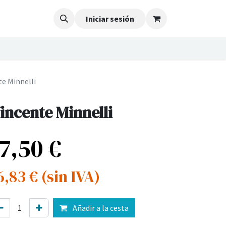
Iniciar sesión
te Minnelli
incente Minnelli
17,50
€
6,83
€
(sin IVA)
Añadir a la cesta