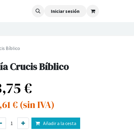
Iniciar sesión
cis Bíblico
ía Crucis Bíblico
3,75
€
,61
€
(sin IVA)
Añadir a la cesta