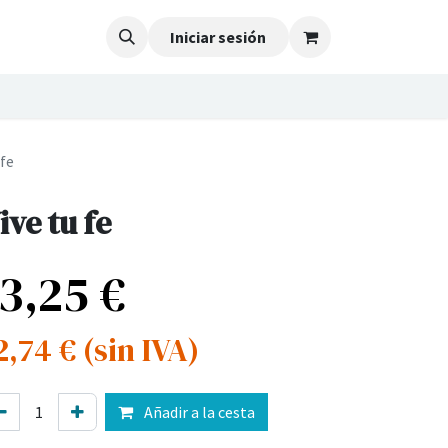
Iniciar sesión
 fe
ive tu fe
13,25
€
2,74
€
(sin IVA)
Añadir a la cesta