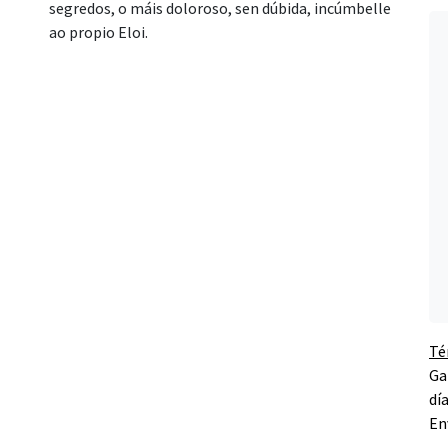
segredos, o máis doloroso, sen dúbida, incúmbelle
ao propio Eloi.
Té
Ga
dí
En