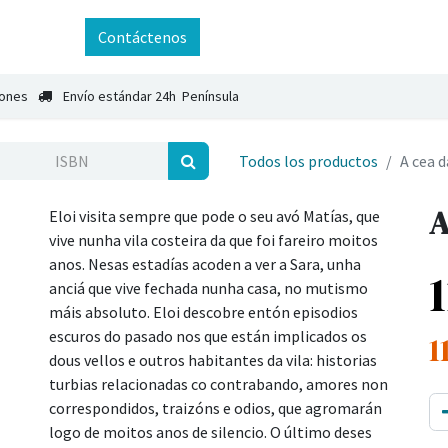
ntáctenos
Contáctenos
iones
Envío estándar 24h Península
Todos los productos
A cea 
A
Eloi visita sempre que pode o seu avó Matías, que
vive nunha vila costeira da que foi fareiro moitos
anos. Nesas estadías acoden a ver a Sara, unha
anciá que vive fechada nunha casa, no mutismo
máis absoluto. Eloi descobre entón episodios
escuros do pasado nos que están implicados os
1
dous vellos e outros habitantes da vila: historias
turbias relacionadas co contrabando, amores non
correspondidos, traizóns e odios, que agromarán
logo de moitos anos de silencio. O último deses