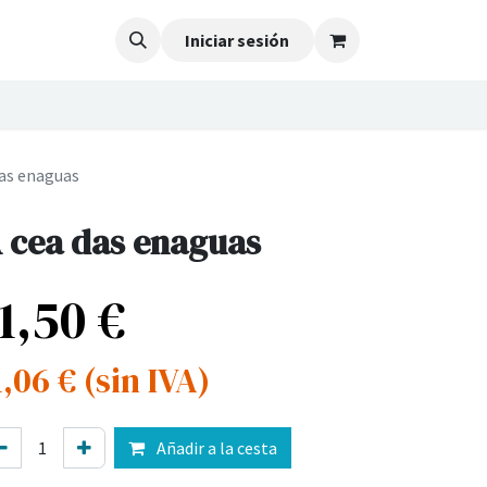
Iniciar sesión
das enaguas
 cea das enaguas
11,50
€
1,06
€
(sin IVA)
Añadir a la cesta