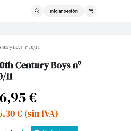
Iniciar sesión
entury Boys nº 10/11
0th Century Boys nº
0/11
16,95
€
6,30
€
(sin IVA)