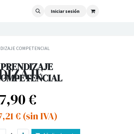
Iniciar sesión
DIZAJE COMPETENCIAL
PRENDIZAJE
NDIZAJE
OMPETENCIAL
17,90
€
7,21
€
(sin IVA)