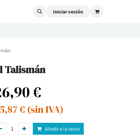
Iniciar sesión
ismán
l Talismán
26,90
€
5,87
€
(sin IVA)
Añadir a la cesta