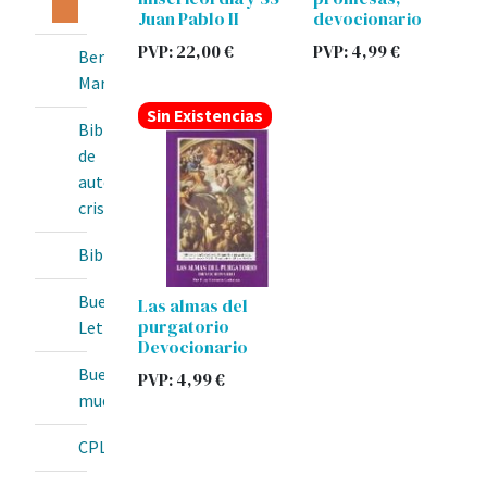
Misericordia
Juan Pablo II
devocionario
PVP:
22,00
€
PVP:
4,99
€
Bendita
María
Sin Existencias
Biblioteca
de
autores
cristianos
BibliotecaOnline
Buenas
Las almas del
purgatorio
Letras
Devocionario
Buey
PVP:
4,99
€
mudo
CPL