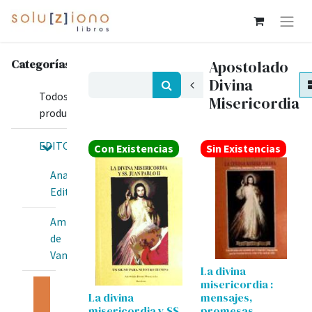
Categorías
Apostolado
Divina
Todos los
Misericordia
productos
EDITORIALES
Con Existencias
Sin Existencias
Anawim
Editorial
Amis
de
Van
La divina
misericordia :
Apostolado
La divina
mensajes,
Divina
misericordia y SS
promesas,