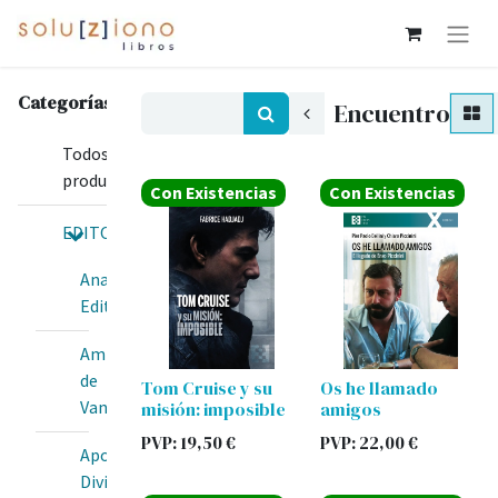
Categorías
Encuentro
Todos los
productos
Con Existencias
Con Existencias
EDITORIALES
Anawim
Editorial
Amis
de
Tom Cruise y su
Os he llamado
Van
misión: imposible
amigos
PVP:
19,50
€
PVP:
22,00
€
Apostolado
Divina