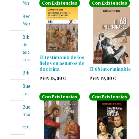
Con Existencias
Con Existencias
Misericordia
Bendita
María
Biblioteca
de
autores
El testimonio de los
cristianos
fieles en asuntos de
doctrina
El 68 interminable
BibliotecaOnline
PVP:
18,00
€
PVP:
19,00
€
Buenas
Letras
Con Existencias
Con Existencias
Buey
mudo
CPL