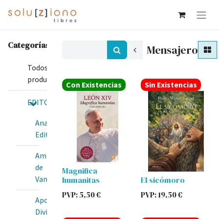
Categorías
Mensajero
Todos los
productos
Con Existencias
Sin Existencias
EDITORIALES
Anawim
Editorial
Amis
de
Magnifica
Van
humanitas
El sicómoro
PVP:
5,50
€
PVP:
19,50
€
Apostolado
Divina