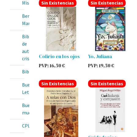
Sin Existencias
Sin Existencias
Misericordia
Bendita
María
Biblioteca
de
autores
Colirio en los ojos
Yo, Juliana
cristianos
PVP:
16,50
€
PVP:
19,50
€
BibliotecaOnline
Sin Existencias
Sin Existencias
Buenas
Letras
Buey
mudo
CPL