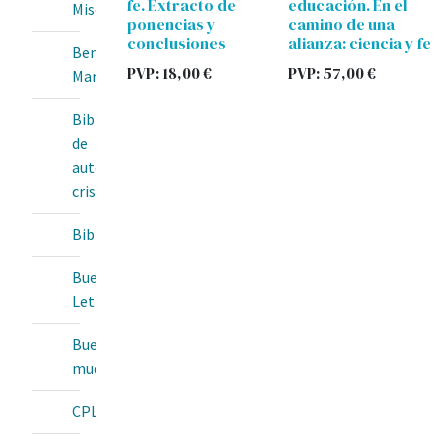
fe. Extracto de
educación. En el
Misericordia
ponencias y
camino de una
conclusiones
alianza: ciencia y fe
Bendita
PVP:
18,00
€
PVP:
57,00
€
María
Biblioteca
de
autores
cristianos
BibliotecaOnline
Buenas
Letras
Buey
mudo
CPL