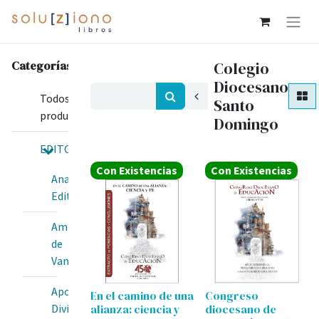
Categorías
Colegio
Diocesano
Todos los
Santo
productos
Domingo
EDITORIALES
Con Existencias
Con Existencias
Anawim
Editorial
Amis
de
Van
Apostolado
En el camino de una
Congreso
alianza: ciencia y
diocesano de
Divina