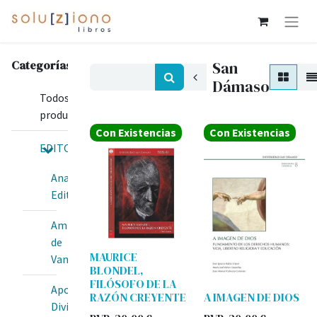
Categorías
San
Dámaso
Todos los
productos
Con Existencias
Con Existencias
EDITORIALES
Anawim
Editorial
Amis
de
MAURICE
Van
BLONDEL,
FILÓSOFO DE LA
Apostolado
RAZÓN CREYENTE
A IMAGEN DE DIOS
Divina