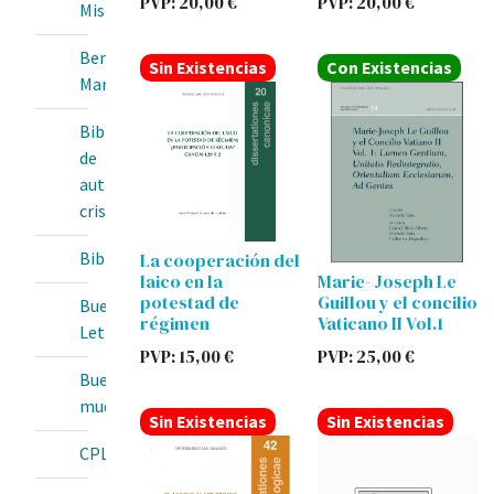
PVP:
20,00
€
PVP:
20,00
€
Misericordia
Bendita
Sin Existencias
Con Existencias
María
Biblioteca
de
autores
cristianos
BibliotecaOnline
La cooperación del
laico en la
Marie- Joseph Le
potestad de
Guillou y el concilio
Buenas
régimen
Vaticano II Vol.1
Letras
PVP:
15,00
€
PVP:
25,00
€
Buey
mudo
Sin Existencias
Sin Existencias
CPL