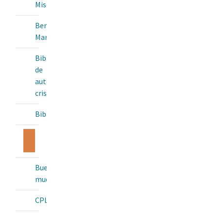
Misericordia
Bendita
María
Biblioteca
de
autores
cristianos
BibliotecaOnline
Buenas
Letras
Buey
mudo
CPL