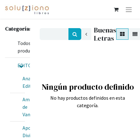
Categorías
Buenas
Letras
Todos los
productos
EDITORIALES
Anawim
Ningún producto definido
Editorial
No hay productos definidos en esta
Amis
categoría.
de
Van
Apostolado
Divina